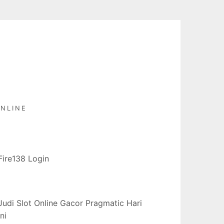
ONLINE
Fire138 Login
Judi Slot Online Gacor Pragmatic Hari
Ini