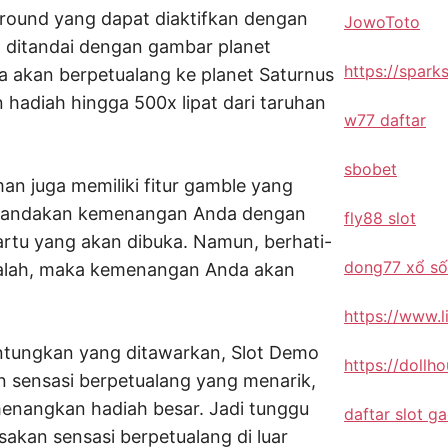
 round yang dapat diaktifkan dengan
JowoToto
 ditandai dengan gambar planet
https://spark
a akan berpetualang ke planet Saturnus
adiah hingga 500x lipat dari taruhan
w77 daftar
sbobet
an juga memiliki fitur gamble yang
andakan kemenangan Anda dengan
fly88 slot
artu yang akan dibuka. Namun, berhati-
dong77 xổ số
 salah, maka kemenangan Anda akan
https://www.l
untungkan yang ditawarkan, Slot Demo
https://dollh
 sensasi berpetualang yang menarik,
enangkan hadiah besar. Jadi tunggu
daftar slot ga
sakan sensasi berpetualang di luar