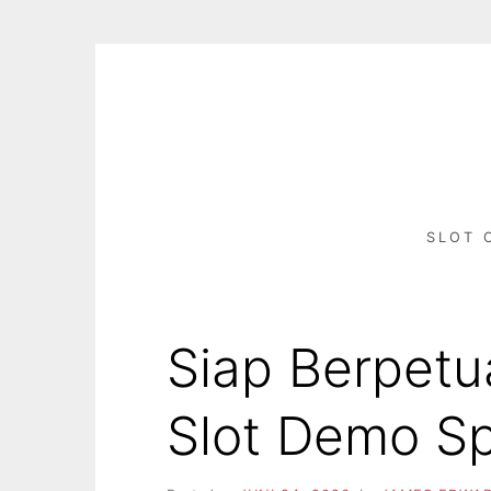
Skip
to
content
SLOT 
Siap Berpet
Slot Demo S