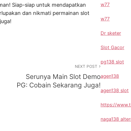
w77
an! Siap-siap untuk mendapatkan
rlupakan dan nikmati permainan slot
w77
juga!
Dr sketer
Slot Gacor
pg138 slot
NEXT POST
Serunya Main Slot Demo
agen138
PG: Cobain Sekarang Juga!
agen138 slot
https://www.t
naga138 alter