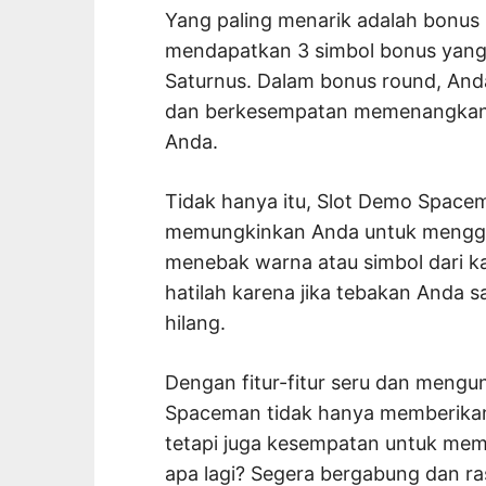
Yang paling menarik adalah bonus
mendapatkan 3 simbol bonus yang
Saturnus. Dalam bonus round, And
dan berkesempatan memenangkan h
Anda.
Tidak hanya itu, Slot Demo Spacem
memungkinkan Anda untuk mengg
menebak warna atau simbol dari k
hatilah karena jika tebakan Anda
hilang.
Dengan fitur-fitur seru dan meng
Spaceman tidak hanya memberikan
tetapi juga kesempatan untuk mem
apa lagi? Segera bergabung dan ra