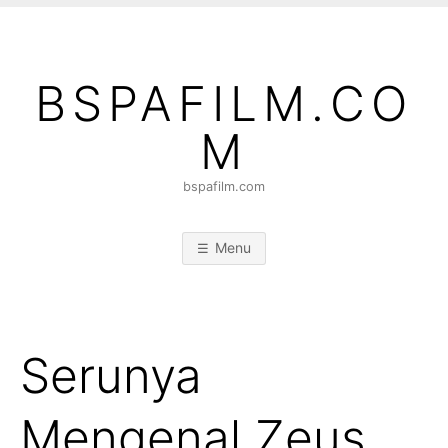
Skip to content
BSPAFILM.CO
M
bspafilm.com
Menu
Serunya
Mengenal Zeus