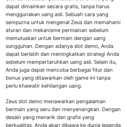
dapat dimainkan secara gratis, tanpa harus
menggunakan uang asli. Sebuah cara yang
sempurna untuk mengenal Zeus dan memahami
aturan dan mekanisme permainan sebelum
memutuskan untuk bermain dengan uang
sungguhan. Dengan adanya slot demo, Anda
dapat berlatih dan meningkatkan strategi Anda
sebelum mempertaruhkan uang asli. Selain itu,
Anda juga dapat mencoba berbagai fitur dan
bonus yang ditawarkan oleh game ini tanpa
perlu khawatir kehilangan uang.
Zeus slot demo menawarkan pengalaman
bermain yang seru dan menyenangkan. Dengan
desain yang menarik dan grafis yang
berkualitas, Anda akan dibawa ke dunia legenda