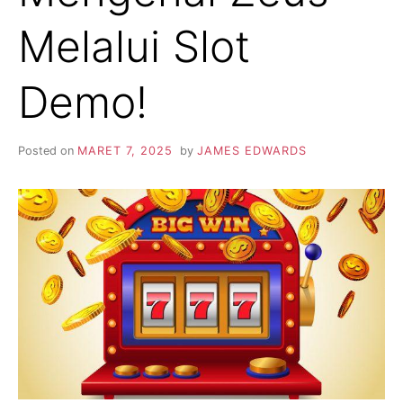
Melalui Slot
Demo!
Posted on
MARET 7, 2025
by
JAMES EDWARDS