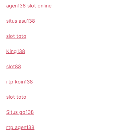
agen138 slot online
situs asu138
slot toto
King138
slot88
rtp koin138
slot toto
Situs go138
rtp agen138