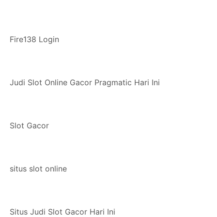
o
s
Fire138 Login
Judi Slot Online Gacor Pragmatic Hari Ini
Slot Gacor
situs slot online
Situs Judi Slot Gacor Hari Ini