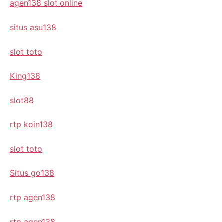
agen138 slot online
situs asu138
slot toto
King138
slot88
rtp koin138
slot toto
Situs go138
rtp agen138
rtp agen138