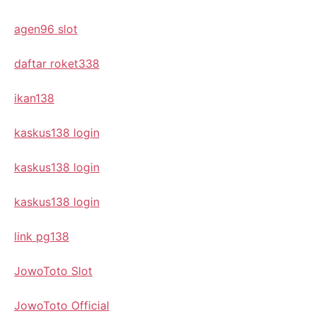
agen96 slot
daftar roket338
ikan138
kaskus138 login
kaskus138 login
kaskus138 login
link pg138
JowoToto Slot
JowoToto Official