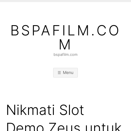
Skip to content
BSPAFILM.CO
M
bspafilm.com
Menu
Nikmati Slot
Demo Zeus untuk