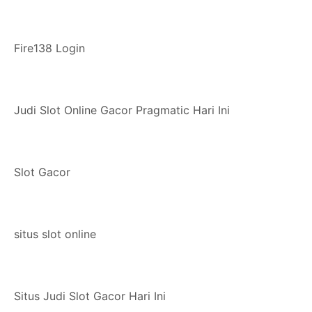
o
Fire138 Login
s
Judi Slot Online Gacor Pragmatic Hari Ini
Slot Gacor
situs slot online
Situs Judi Slot Gacor Hari Ini