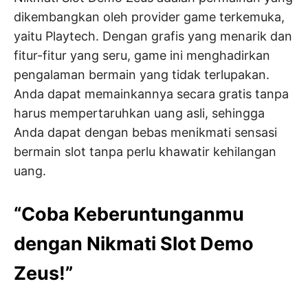
dikembangkan oleh provider game terkemuka,
yaitu Playtech. Dengan grafis yang menarik dan
fitur-fitur yang seru, game ini menghadirkan
pengalaman bermain yang tidak terlupakan.
Anda dapat memainkannya secara gratis tanpa
harus mempertaruhkan uang asli, sehingga
Anda dapat dengan bebas menikmati sensasi
bermain slot tanpa perlu khawatir kehilangan
uang.
“Coba Keberuntunganmu
dengan Nikmati Slot Demo
Zeus!”