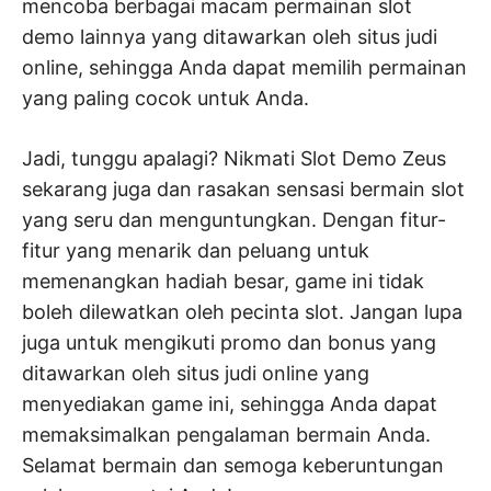
mencoba berbagai macam permainan slot
demo lainnya yang ditawarkan oleh situs judi
online, sehingga Anda dapat memilih permainan
yang paling cocok untuk Anda.
Jadi, tunggu apalagi? Nikmati Slot Demo Zeus
sekarang juga dan rasakan sensasi bermain slot
yang seru dan menguntungkan. Dengan fitur-
fitur yang menarik dan peluang untuk
memenangkan hadiah besar, game ini tidak
boleh dilewatkan oleh pecinta slot. Jangan lupa
juga untuk mengikuti promo dan bonus yang
ditawarkan oleh situs judi online yang
menyediakan game ini, sehingga Anda dapat
memaksimalkan pengalaman bermain Anda.
Selamat bermain dan semoga keberuntungan