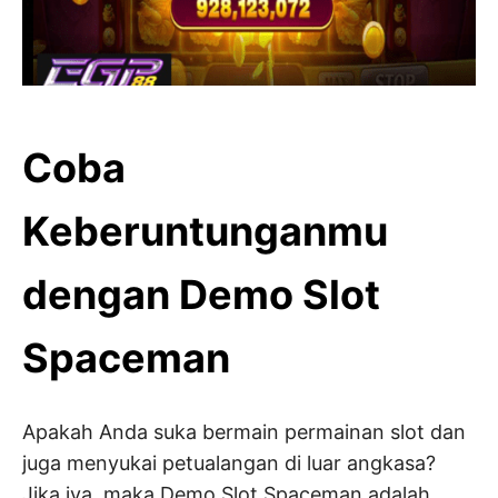
Coba
Keberuntunganmu
dengan Demo Slot
Spaceman
Apakah Anda suka bermain permainan slot dan
juga menyukai petualangan di luar angkasa?
Jika iya, maka Demo Slot Spaceman adalah