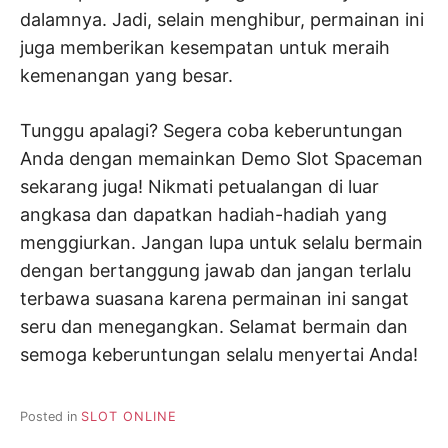
dalamnya. Jadi, selain menghibur, permainan ini
juga memberikan kesempatan untuk meraih
kemenangan yang besar.
Tunggu apalagi? Segera coba keberuntungan
Anda dengan memainkan Demo Slot Spaceman
sekarang juga! Nikmati petualangan di luar
angkasa dan dapatkan hadiah-hadiah yang
menggiurkan. Jangan lupa untuk selalu bermain
dengan bertanggung jawab dan jangan terlalu
terbawa suasana karena permainan ini sangat
seru dan menegangkan. Selamat bermain dan
semoga keberuntungan selalu menyertai Anda!
Posted in
SLOT ONLINE