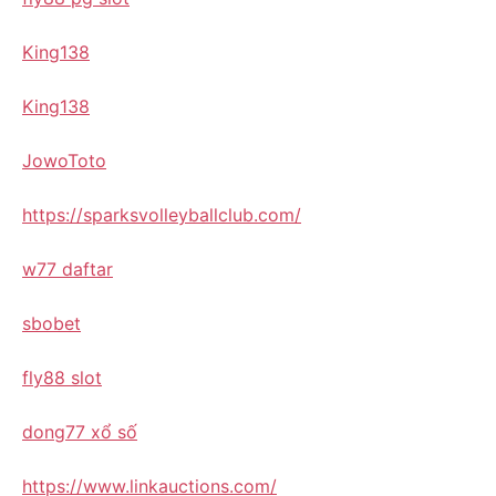
King138
King138
JowoToto
https://sparksvolleyballclub.com/
w77 daftar
sbobet
fly88 slot
dong77 xổ số
https://www.linkauctions.com/