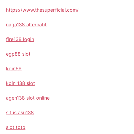
https://www.thesuperficial.com/
naga138 alternatif
fire138 login
egp88 slot
koin69
koin 138 slot
agen138 slot online
situs asu138
slot toto