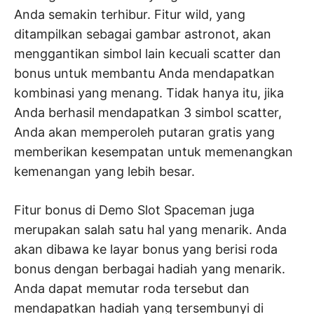
Anda semakin terhibur. Fitur wild, yang
ditampilkan sebagai gambar astronot, akan
menggantikan simbol lain kecuali scatter dan
bonus untuk membantu Anda mendapatkan
kombinasi yang menang. Tidak hanya itu, jika
Anda berhasil mendapatkan 3 simbol scatter,
Anda akan memperoleh putaran gratis yang
memberikan kesempatan untuk memenangkan
kemenangan yang lebih besar.
Fitur bonus di Demo Slot Spaceman juga
merupakan salah satu hal yang menarik. Anda
akan dibawa ke layar bonus yang berisi roda
bonus dengan berbagai hadiah yang menarik.
Anda dapat memutar roda tersebut dan
mendapatkan hadiah yang tersembunyi di