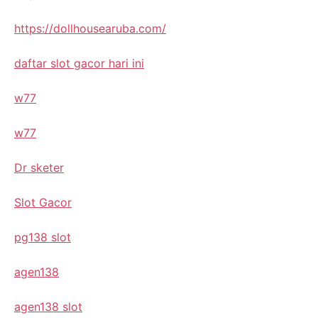
https://dollhousearuba.com/
daftar slot gacor hari ini
w77
w77
Dr sketer
Slot Gacor
pg138 slot
agen138
agen138 slot