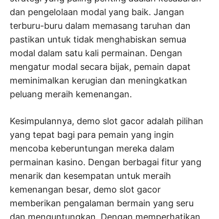
dan pengelolaan modal yang baik. Jangan
terburu-buru dalam memasang taruhan dan
pastikan untuk tidak menghabiskan semua
modal dalam satu kali permainan. Dengan
mengatur modal secara bijak, pemain dapat
meminimalkan kerugian dan meningkatkan
peluang meraih kemenangan.
Kesimpulannya, demo slot gacor adalah pilihan
yang tepat bagi para pemain yang ingin
mencoba keberuntungan mereka dalam
permainan kasino. Dengan berbagai fitur yang
menarik dan kesempatan untuk meraih
kemenangan besar, demo slot gacor
memberikan pengalaman bermain yang seru
dan menguntungkan. Dengan memperhatikan