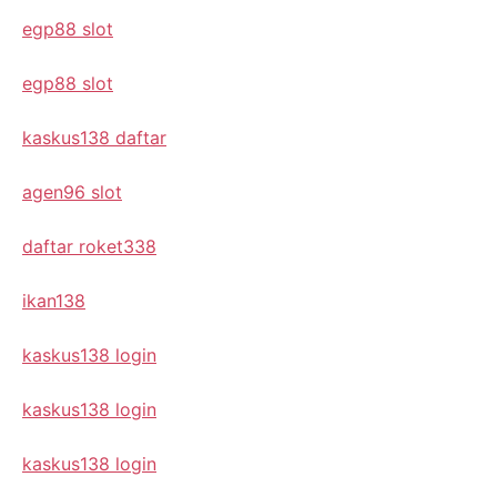
egp88 slot
egp88 slot
kaskus138 daftar
agen96 slot
daftar roket338
ikan138
kaskus138 login
kaskus138 login
kaskus138 login