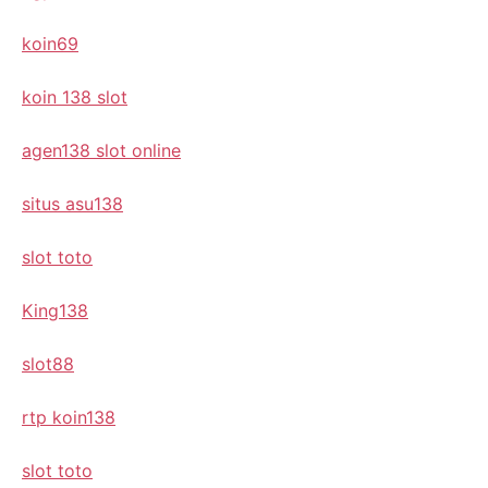
koin69
koin 138 slot
agen138 slot online
situs asu138
slot toto
King138
slot88
rtp koin138
slot toto