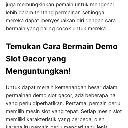
juga memungkinkan pemain untuk mengenal
lebih dalam tentang permainan sehingga
mereka dapat menyesuaikan diri dengan cara
bermain yang paling cocok untuk mereka.
Temukan Cara Bermain Demo
Slot Gacor yang
Menguntungkan!
Untuk dapat meraih kemenangan besar dalam
permainan demo slot gacor, ada beberapa hal
yang perlu diperhatikan. Pertama, pemain perlu
memilih mesin slot yang tepat. Setiap mesin slot
memiliki karakteristik yang berbeda, oleh
karena itu pemain perlu mencari tahu jenis