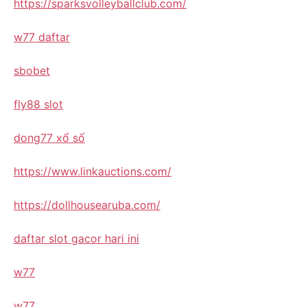
https://sparksvolleyballclub.com/
w77 daftar
sbobet
fly88 slot
dong77 xổ số
https://www.linkauctions.com/
https://dollhousearuba.com/
daftar slot gacor hari ini
w77
w77