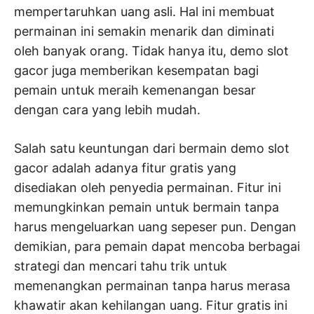
mempertaruhkan uang asli. Hal ini membuat
permainan ini semakin menarik dan diminati
oleh banyak orang. Tidak hanya itu, demo slot
gacor juga memberikan kesempatan bagi
pemain untuk meraih kemenangan besar
dengan cara yang lebih mudah.
Salah satu keuntungan dari bermain demo slot
gacor adalah adanya fitur gratis yang
disediakan oleh penyedia permainan. Fitur ini
memungkinkan pemain untuk bermain tanpa
harus mengeluarkan uang sepeser pun. Dengan
demikian, para pemain dapat mencoba berbagai
strategi dan mencari tahu trik untuk
memenangkan permainan tanpa harus merasa
khawatir akan kehilangan uang. Fitur gratis ini