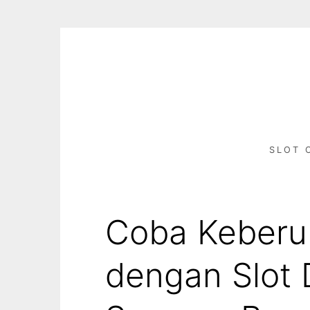
Skip
to
content
SLOT 
Coba Keber
dengan Slot