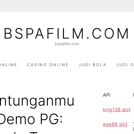
BSPAFILM.COM
bspafilm.com
ONLINE
CASINO ONLINE
JUDI BOLA
JUDI 
untunganmu
APi
king138 slot
 Demo PG:
egp88 slot