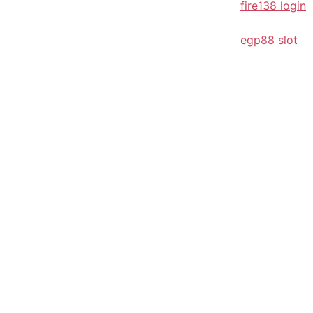
fire138 login
egp88 slot