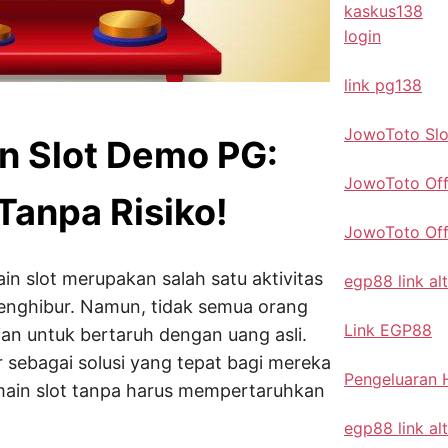
kaskus138
login
link pg138
JowoToto Slo
n Slot Demo PG:
JowoToto Offi
Tanpa Risiko!
JowoToto Offi
ain slot merupakan salah satu aktivitas
egp88 link alt
nghibur. Namun, tidak semua orang
Link EGP88
an untuk bertaruh dengan uang asli.
 sebagai solusi yang tepat bagi mereka
Pengeluaran 
main slot tanpa harus mempertaruhkan
egp88 link alt