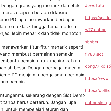
JowoToto
 Dengan grafis yang menarik dan efek
merasa seperti berada di kasino
https://spark
 Demo PG juga menawarkan berbagai
ari tema klasik hingga tema modern
w77 daftar
adi lebih menarik dan tidak monoton.
sbobet
 menawarkan fitur-fitur menarik seperti
ot yang membuat permainan semakin
fly88 slot
ga membantu pemain untuk meningkatkan
dong77 xổ số
adiah besar. Dengan berbagai macam
ot Demo PG menjamin pengalaman bermain
https://www.l
emua pemain.
https://dollh
eruntunganmu sekarang dengan Slot Demo
ot tanpa harus bertaruh. Jangan lupa
daftar slot ga
i untuk mempelajari aturan dan