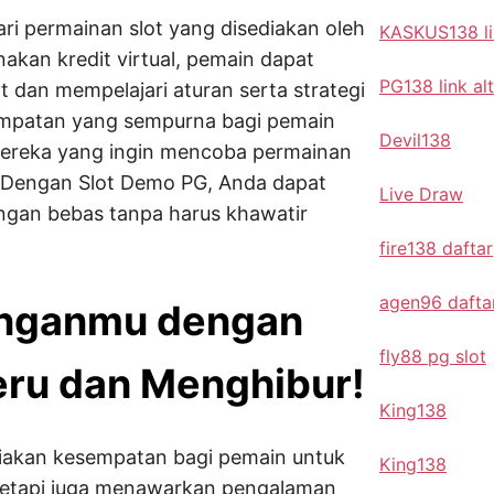
ri permainan slot yang disediakan oleh
KASKUS138 lin
kan kredit virtual, pemain dapat
PG138 link alt
 dan mempelajari aturan serta strategi
empatan yang sempurna bagi pemain
Devil138
 mereka yang ingin mencoba permainan
. Dengan Slot Demo PG, Anda dapat
Live Draw
engan bebas tanpa harus khawatir
fire138 daftar
agen96 dafta
unganmu dengan
fly88 pg slot
eru dan Menghibur!
King138
iakan kesempatan bagi pemain untuk
King138
tetapi juga menawarkan pengalaman