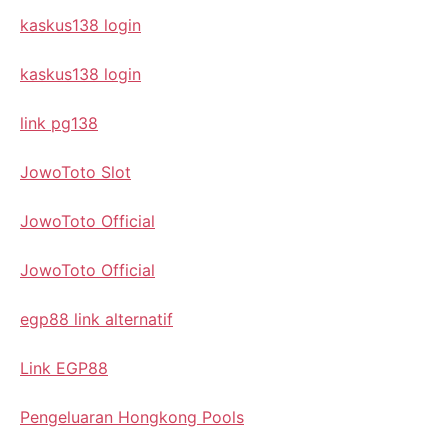
kaskus138 login
kaskus138 login
link pg138
JowoToto Slot
JowoToto Official
JowoToto Official
egp88 link alternatif
Link EGP88
Pengeluaran Hongkong Pools