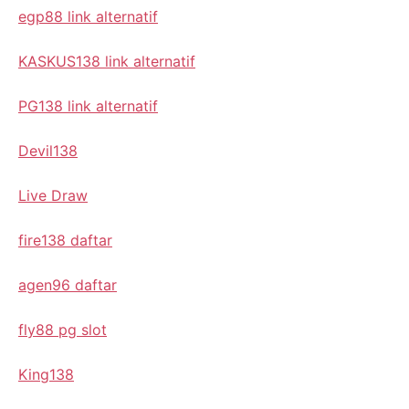
egp88 link alternatif
KASKUS138 link alternatif
PG138 link alternatif
Devil138
Live Draw
fire138 daftar
agen96 daftar
fly88 pg slot
King138