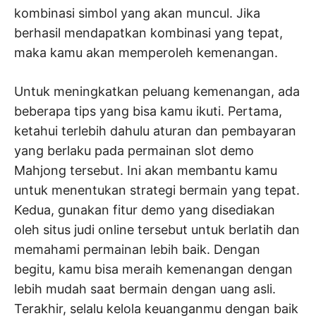
kombinasi simbol yang akan muncul. Jika
berhasil mendapatkan kombinasi yang tepat,
maka kamu akan memperoleh kemenangan.
Untuk meningkatkan peluang kemenangan, ada
beberapa tips yang bisa kamu ikuti. Pertama,
ketahui terlebih dahulu aturan dan pembayaran
yang berlaku pada permainan slot demo
Mahjong tersebut. Ini akan membantu kamu
untuk menentukan strategi bermain yang tepat.
Kedua, gunakan fitur demo yang disediakan
oleh situs judi online tersebut untuk berlatih dan
memahami permainan lebih baik. Dengan
begitu, kamu bisa meraih kemenangan dengan
lebih mudah saat bermain dengan uang asli.
Terakhir, selalu kelola keuanganmu dengan baik