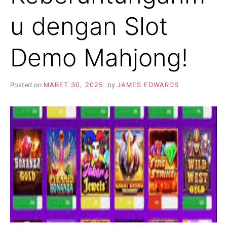
u dengan Slot
Demo Mahjong!
Posted on
MARET 30, 2025
by
JAMES EDWARDS