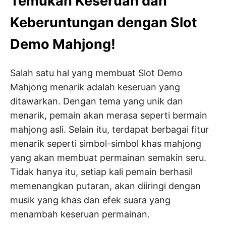
Temukan Keseruan dan
Keberuntungan dengan Slot
Demo Mahjong!
Salah satu hal yang membuat Slot Demo
Mahjong menarik adalah keseruan yang
ditawarkan. Dengan tema yang unik dan
menarik, pemain akan merasa seperti bermain
mahjong asli. Selain itu, terdapat berbagai fitur
menarik seperti simbol-simbol khas mahjong
yang akan membuat permainan semakin seru.
Tidak hanya itu, setiap kali pemain berhasil
memenangkan putaran, akan diiringi dengan
musik yang khas dan efek suara yang
menambah keseruan permainan.