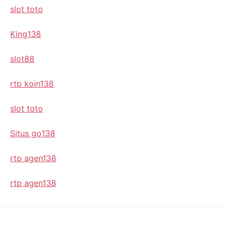
slot toto
King138
slot88
rtp koin138
slot toto
Situs go138
rtp agen138
rtp agen138