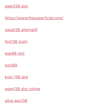
agen138 slot
https://www.thesuperficial.com/
naga138 alternatif
fire138 login
egp88 slot
koin69
koin 138 slot
agen138 slot online
situs asu138