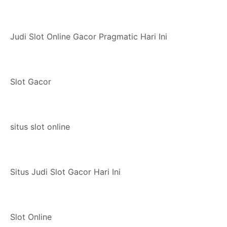
Judi Slot Online Gacor Pragmatic Hari Ini
Slot Gacor
situs slot online
Situs Judi Slot Gacor Hari Ini
Slot Online