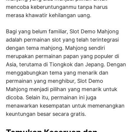
mencoba keberuntunganmu tanpa harus
merasa khawatir kehilangan uang.
Bagi yang belum familiar, Slot Demo Mahjong
adalah permainan slot yang telah terintegrasi
dengan tema mahjong. Mahjong sendiri
merupakan permainan papan yang populer di
Asia, terutama di Tiongkok dan Jepang. Dengan
menggabungkan tema yang menarik dan
permainan yang menghibur, Slot Demo
Mahjong menjadi pilihan yang menarik untuk
dicoba. Selain itu, permainan ini juga
menawarkan kesempatan untuk memenangkan
keuntungan besar secara gratis.