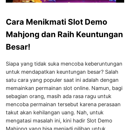
Cara Menikmati Slot Demo
Mahjong dan Raih Keuntungan
Besar!
Siapa yang tidak suka mencoba keberuntungan
untuk mendapatkan keuntungan besar? Salah
satu cara yang populer saat ini adalah dengan
memainkan permainan slot online. Namun, bagi
sebagian orang, masih ada rasa ragu untuk
mencoba permainan tersebut karena perasaan
takut akan kehilangan uang. Nah, untuk
mengatasi masalah ini, kini hadir Slot Demo
Mahjong yang bisa menjadi pilihan untuk