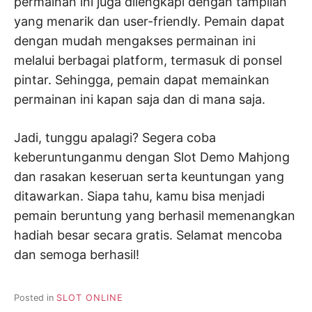
permainan ini juga dilengkapi dengan tampilan
yang menarik dan user-friendly. Pemain dapat
dengan mudah mengakses permainan ini
melalui berbagai platform, termasuk di ponsel
pintar. Sehingga, pemain dapat memainkan
permainan ini kapan saja dan di mana saja.
Jadi, tunggu apalagi? Segera coba
keberuntunganmu dengan Slot Demo Mahjong
dan rasakan keseruan serta keuntungan yang
ditawarkan. Siapa tahu, kamu bisa menjadi
pemain beruntung yang berhasil memenangkan
hadiah besar secara gratis. Selamat mencoba
dan semoga berhasil!
Posted in
SLOT ONLINE