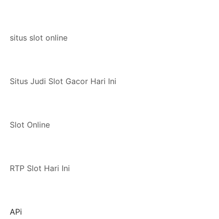
situs slot online
Situs Judi Slot Gacor Hari Ini
Slot Online
RTP Slot Hari Ini
APi