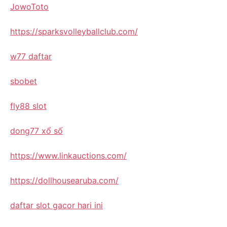
JowoToto
https://sparksvolleyballclub.com/
w77 daftar
sbobet
fly88 slot
dong77 xổ số
https://www.linkauctions.com/
https://dollhousearuba.com/
daftar slot gacor hari ini