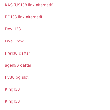
KASKUS138 link alternatif
PG138 link alternatif
Devil138
Live Draw
fire138 daftar
agen96 daftar
fly88 pg slot
King138
King138