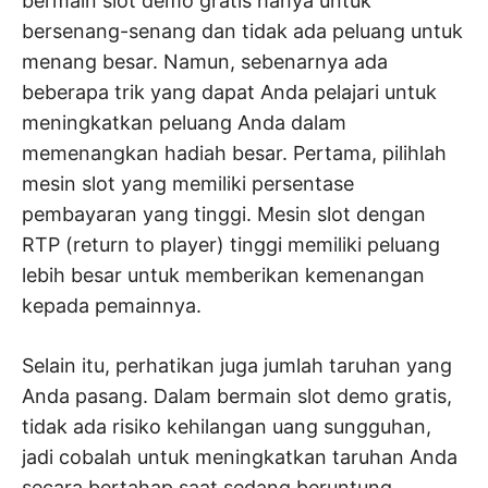
bermain slot demo gratis hanya untuk
bersenang-senang dan tidak ada peluang untuk
menang besar. Namun, sebenarnya ada
beberapa trik yang dapat Anda pelajari untuk
meningkatkan peluang Anda dalam
memenangkan hadiah besar. Pertama, pilihlah
mesin slot yang memiliki persentase
pembayaran yang tinggi. Mesin slot dengan
RTP (return to player) tinggi memiliki peluang
lebih besar untuk memberikan kemenangan
kepada pemainnya.
Selain itu, perhatikan juga jumlah taruhan yang
Anda pasang. Dalam bermain slot demo gratis,
tidak ada risiko kehilangan uang sungguhan,
jadi cobalah untuk meningkatkan taruhan Anda
secara bertahap saat sedang beruntung.