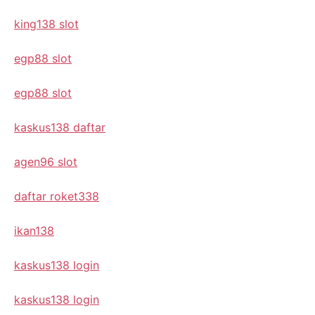
king138 slot
egp88 slot
egp88 slot
kaskus138 daftar
agen96 slot
daftar roket338
ikan138
kaskus138 login
kaskus138 login