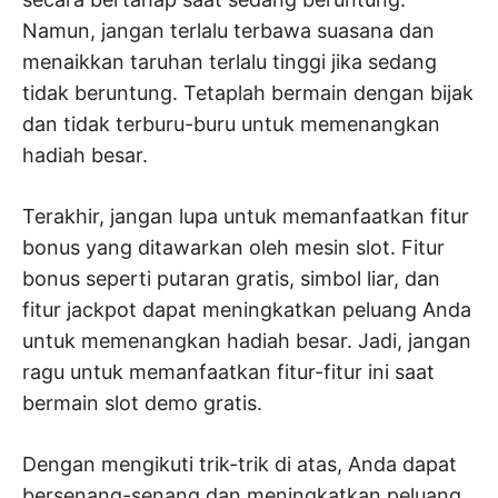
Namun, jangan terlalu terbawa suasana dan
menaikkan taruhan terlalu tinggi jika sedang
tidak beruntung. Tetaplah bermain dengan bijak
dan tidak terburu-buru untuk memenangkan
hadiah besar.
Terakhir, jangan lupa untuk memanfaatkan fitur
bonus yang ditawarkan oleh mesin slot. Fitur
bonus seperti putaran gratis, simbol liar, dan
fitur jackpot dapat meningkatkan peluang Anda
untuk memenangkan hadiah besar. Jadi, jangan
ragu untuk memanfaatkan fitur-fitur ini saat
bermain slot demo gratis.
Dengan mengikuti trik-trik di atas, Anda dapat
bersenang-senang dan meningkatkan peluang