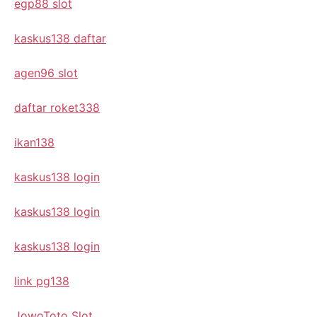
egp88 slot
kaskus138 daftar
agen96 slot
daftar roket338
ikan138
kaskus138 login
kaskus138 login
kaskus138 login
link pg138
JowoToto Slot