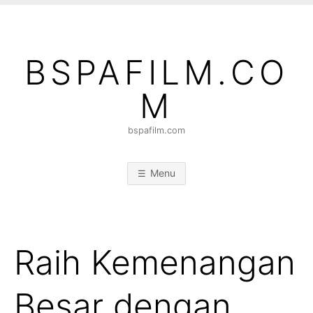
Skip to content
BSPAFILM.CO
M
bspafilm.com
Menu
Raih Kemenangan
Besar dengan