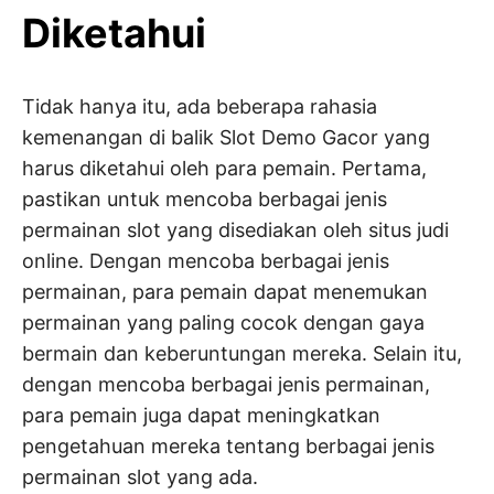
Diketahui
Tidak hanya itu, ada beberapa rahasia
kemenangan di balik Slot Demo Gacor yang
harus diketahui oleh para pemain. Pertama,
pastikan untuk mencoba berbagai jenis
permainan slot yang disediakan oleh situs judi
online. Dengan mencoba berbagai jenis
permainan, para pemain dapat menemukan
permainan yang paling cocok dengan gaya
bermain dan keberuntungan mereka. Selain itu,
dengan mencoba berbagai jenis permainan,
para pemain juga dapat meningkatkan
pengetahuan mereka tentang berbagai jenis
permainan slot yang ada.