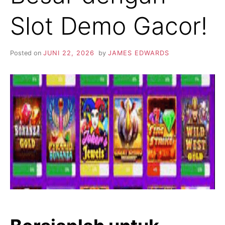
Slot Demo Gacor!
Posted on
JUNI 22, 2026
by
JAMES EDWARDS