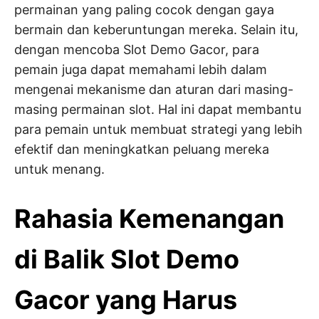
permainan yang paling cocok dengan gaya
bermain dan keberuntungan mereka. Selain itu,
dengan mencoba Slot Demo Gacor, para
pemain juga dapat memahami lebih dalam
mengenai mekanisme dan aturan dari masing-
masing permainan slot. Hal ini dapat membantu
para pemain untuk membuat strategi yang lebih
efektif dan meningkatkan peluang mereka
untuk menang.
Rahasia Kemenangan
di Balik Slot Demo
Gacor yang Harus