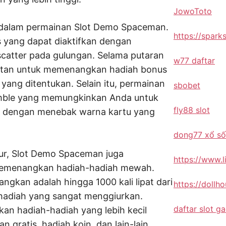
JowoToto
an dalam permainan Slot Demo Spaceman.
https://spark
s yang dapat diaktifkan dengan
scatter pada gulungan. Selama putaran
w77 daftar
patan untuk memenangkan hadiah bonus
yang ditentukan. Selain itu, permainan
sbobet
 gamble yang memungkinkan Anda untuk
fly88 slot
dengan menebak warna kartu yang
dong77 xổ số
ur, Slot Demo Spaceman juga
https://www.l
emenangkan hadiah-hadiah mewah.
gkan adalah hingga 1000 kali lipat dari
https://dollh
 hadiah yang sangat menggiurkan.
daftar slot ga
n hadiah-hadiah yang lebih kecil
 gratis, hadiah koin, dan lain-lain.