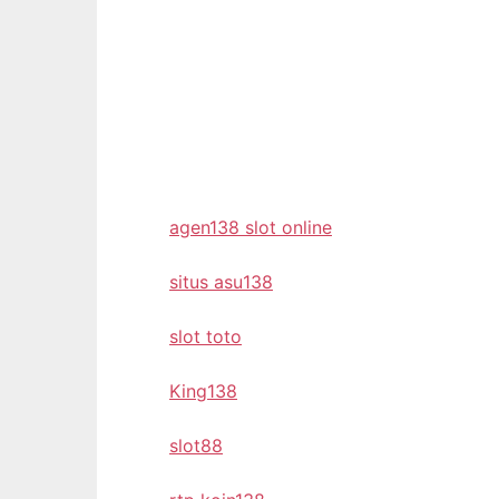
agen138 slot online
situs asu138
slot toto
King138
slot88