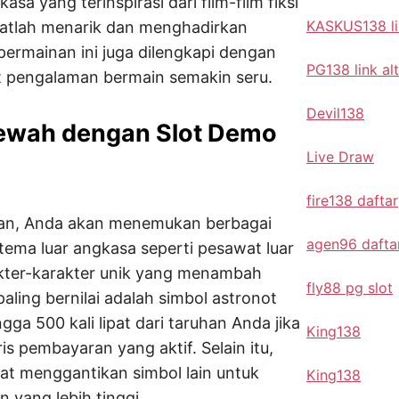
a yang terinspirasi dari film-film fiksi
KASKUS138 lin
gatlah menarik dan menghadirkan
, permainan ini juga dilengkapi dengan
PG138 link alt
t pengalaman bermain semakin seru.
Devil138
wah dengan Slot Demo
Live Draw
fire138 daftar
an, Anda akan menemukan berbagai
agen96 dafta
ema luar angkasa seperti pesawat luar
akter-karakter unik yang menambah
fly88 pg slot
ling bernilai adalah simbol astronot
a 500 kali lipat dari taruhan Anda jika
King138
s pembayaran yang aktif. Selain itu,
pat menggantikan simbol lain untuk
King138
yang lebih tinggi.