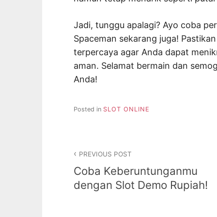
Jadi, tunggu apalagi? Ayo coba p
Spaceman sekarang juga! Pastikan 
terpercaya agar Anda dapat meni
aman. Selamat bermain dan semog
Anda!
Posted in
SLOT ONLINE
Navigasi
PREVIOUS POST
pos
Coba Keberuntunganmu
dengan Slot Demo Rupiah!