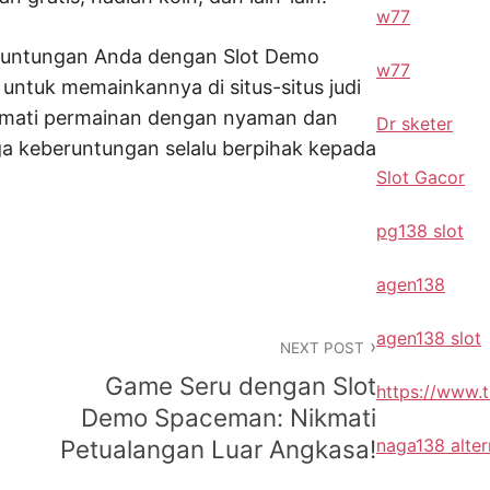
w77
eruntungan Anda dengan Slot Demo
w77
untuk memainkannya di situs-situs judi
kmati permainan dengan nyaman dan
Dr sketer
a keberuntungan selalu berpihak kepada
Slot Gacor
pg138 slot
agen138
agen138 slot
NEXT POST
Game Seru dengan Slot
https://www.t
Demo Spaceman: Nikmati
Petualangan Luar Angkasa!
naga138 alter