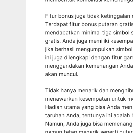
Fitur bonus juga tidak ketinggal
Terdapat fitur bonus putaran grati
mendapatkan minimal tiga simbol 
gratis, Anda juga memiliki kesem
jika berhasil mengumpulkan simbol 
ini juga dilengkapi dengan fitur
menggandakan kemenangan Anda 
akan muncul.
Tidak hanya menarik dan menghib
menawarkan kesempatan untuk m
Hadiah utama yang bisa Anda menan
taruhan Anda, tentunya ini adalah
Namun, Anda juga bisa memenangka
namun tetap menarik seperti putaran