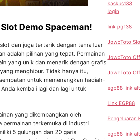
kaskus138
login
 Slot Demo Spaceman!
link pg138
JowoToto Slo
lot dan juga tertarik dengan tema luar
 adalah pilihan yang tepat. Permainan
JowoToto Offi
n yang unik dan menarik dengan grafis
 yang menghibur. Tidak hanya itu,
JowoToto Offi
kesempatan untuk memenangkan hadiah-
egp88 link alt
nda kembali lagi dan lagi untuk
Link EGP88
ainan yang dikembangkan oleh
Pengeluaran 
a permainan terkemuka di industri
iliki 5 gulungan dan 20 garis
egp88 link alt