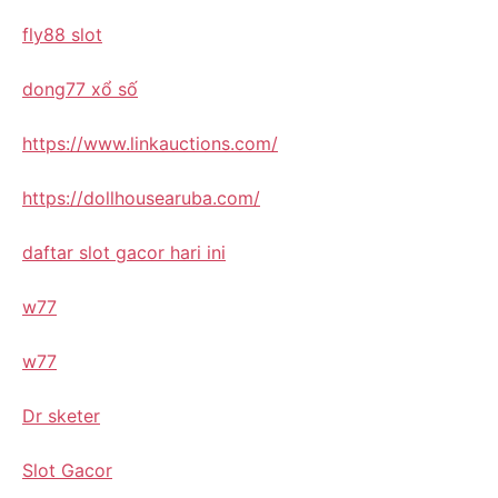
fly88 slot
dong77 xổ số
https://www.linkauctions.com/
https://dollhousearuba.com/
daftar slot gacor hari ini
w77
w77
Dr sketer
Slot Gacor