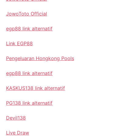
JowoToto Official
egp88 link alternatif
Link EGP88
Pengeluaran Hongkong Pools
egp88 link alternatif
KASKUS138 link alternatif
PG138 link alternatif
Devil138
Live Draw