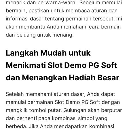
menarik dan berwarna-warni. Sebelum memulai
bermain, pastikan untuk membaca aturan dan
informasi dasar tentang permainan tersebut. Ini
akan membantu Anda memahami cara bermain
dan peluang untuk menang.
Langkah Mudah untuk
Menikmati Slot Demo PG Soft
dan Menangkan Hadiah Besar
Setelah memahami aturan dasar, Anda dapat
memulai permainan Slot Demo PG Soft dengan
mengklik tombol putar. Gulungan akan berputar
dan berhenti pada kombinasi simbol yang
berbeda. Jika Anda mendapatkan kombinasi