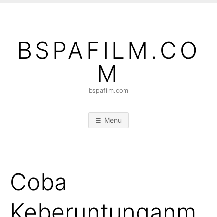
Skip to content
BSPAFILM.CO
M
bspafilm.com
Menu
Coba
Keberuntunganm