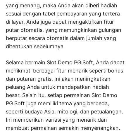
yang menang, maka Anda akan diberi hadiah
sesuai dengan tabel pembayaran yang tertera
di layar. Anda juga dapat mengaktifkan fitur
putar otomatis, yang memungkinkan gulungan
berputar secara otomatis dalam jumlah yang
ditentukan sebelumnya.
Selama bermain Slot Demo PG Soft, Anda dapat
menikmati berbagai fitur menarik seperti bonus
dan putaran gratis. Ini akan meningkatkan
peluang Anda untuk mendapatkan hadiah
besar. Selain itu, setiap permainan Slot Demo
PG Soft juga memiliki tema yang berbeda,
seperti budaya Asia, mitologi, dan petualangan.
Ini memberikan variasi yang menarik dan
membuat permainan semakin menyenangkan.