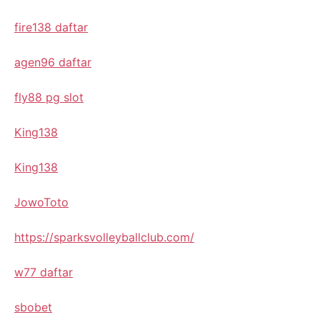
fire138 daftar
agen96 daftar
fly88 pg slot
King138
King138
JowoToto
https://sparksvolleyballclub.com/
w77 daftar
sbobet