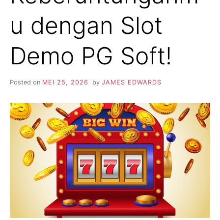
u dengan Slot
Demo PG Soft!
Posted on
MEI 25, 2026
by
JAMES EDWARDS